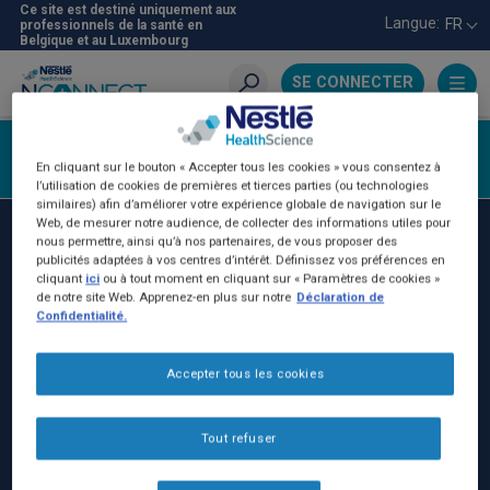
Aller
Ce site est destiné uniquement aux
Langue:
FR
professionnels de la santé en
au
Belgique et au Luxembourg
contenu
principal
SE CONNECTER
Recherche
Se connecter
En cliquant sur le bouton « Accepter tous les cookies » vous consentez à
l’utilisation de cookies de premières et tierces parties (ou technologies
similaires) afin d’améliorer votre expérience globale de navigation sur le
Web, de mesurer notre audience, de collecter des informations utiles pour
nous permettre, ainsi qu’à nos partenaires, de vous proposer des
Nestlé Health Science Belgilux
publicités adaptées à vos centres d’intérêt. Définissez vos préférences en
cliquant
ici
ou à tout moment en cliquant sur « Paramètres de cookies »
Nestlé Belgilux NV:
de notre site Web. Apprenez-en plus sur notre
Déclaration de
Rue de Birmingham 221
Confidentialité.
1070 Bruxelles - Belgique
Accepter tous les cookies
BE: 0402.231.383
+32 (0)25295230
Tout refuser