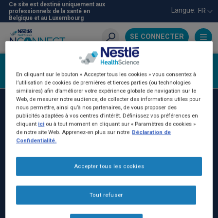
Aller
Ce site est destiné uniquement aux
Langue:
FR
professionnels de la santé en
au
Belgique et au Luxembourg
contenu
principal
SE CONNECTER
Recherche
Se connecter
En cliquant sur le bouton « Accepter tous les cookies » vous consentez à
l’utilisation de cookies de premières et tierces parties (ou technologies
similaires) afin d’améliorer votre expérience globale de navigation sur le
Web, de mesurer notre audience, de collecter des informations utiles pour
nous permettre, ainsi qu’à nos partenaires, de vous proposer des
Nestlé Health Science Belgilux
publicités adaptées à vos centres d’intérêt. Définissez vos préférences en
cliquant
ici
ou à tout moment en cliquant sur « Paramètres de cookies »
Nestlé Belgilux NV:
de notre site Web. Apprenez-en plus sur notre
Déclaration de
Rue de Birmingham 221
Confidentialité.
1070 Bruxelles - Belgique
Accepter tous les cookies
BE: 0402.231.383
+32 (0)25295230
Tout refuser