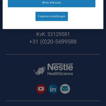
Alles afwijzen
Nestlé Health Science Nederland
Nestlé Nederland BV:
Cookies-instellingen
Hoevestein 36G
4903SG Oosterhout
KvK: 33129581
+31 (0)20-5699588