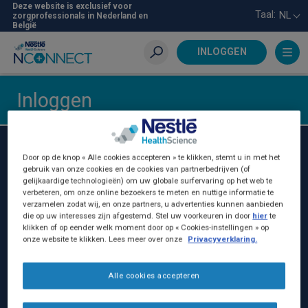
Skip
Deze website is exclusief voor
Taal:
NL
zorgprofessionals in Nederland en
to
België
main
content
INLOGGEN
Zoeken
Inloggen
Nestlé Health Science Belgilux
Door op de knop « Alle cookies accepteren » te klikken, stemt u in met het
gebruik van onze cookies en de cookies van partnerbedrijven (of
Nestlé Belgilux NV:
gelijkaardige technologieën) om uw globale surfervaring op het web te
verbeteren, om onze online bezoekers te meten en nuttige informatie te
Birminghamstraat 221
verzamelen zodat wij, en onze partners, u advertenties kunnen aanbieden
die op uw interesses zijn afgestemd. Stel uw voorkeuren in door
hier
te
1070 Brussel, België
klikken of op eender welk moment door op « Cookies-instellingen » op
BE - 0402.231.383
onze website te klikken. Lees meer over onze
Privacyverklaring.
+32 (0)25295230
Alle cookies accepteren