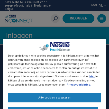
Skip
Deze website is exclusief voor
Taal:
NL
zorgprofessionals in Nederland en
to
België
main
content
INLOGGEN
Zoeken
Inloggen
Nestlé Health Science Belgilux
Door op de knop « Alle cookies accepteren » te klikken, stemt u in met het
gebruik van onze cookies en de cookies van partnerbedrijven (of
Nestlé Belgilux NV:
gelijkaardige technologieën) om uw globale surfervaring op het web te
verbeteren, om onze online bezoekers te meten en nuttige informatie te
Birminghamstraat 221
verzamelen zodat wij, en onze partners, u advertenties kunnen aanbieden
die op uw interesses zijn afgestemd. Stel uw voorkeuren in door
hier
te
1070 Brussel, België
klikken of op eender welk moment door op « Cookies-instellingen » op
BE - 0402.231.383
onze website te klikken. Lees meer over onze
Privacyverklaring.
+32 (0)25295230
Alle cookies accepteren