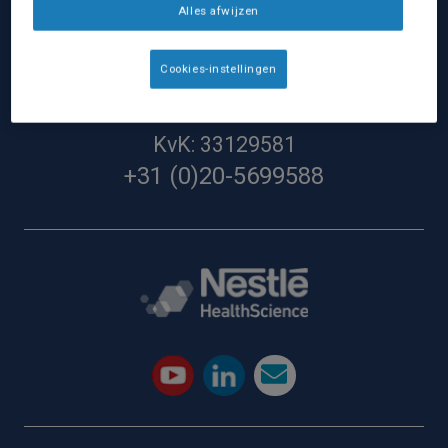
Alles afwijzen
Nestlé Health Science Nederland
Nestlé Nederland BV:
Cookies-instellingen
Hoevestein 36G
4903SG Oosterhout
KvK: 33129581
+31 (0)20-5699588