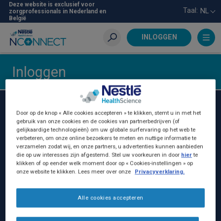
Skip
Deze website is exclusief voor
Taal:
NL
zorgprofessionals in Nederland en
to
België
main
content
INLOGGEN
Zoeken
Inloggen
Nestlé Health Science Belgilux
Door op de knop « Alle cookies accepteren » te klikken, stemt u in met het
gebruik van onze cookies en de cookies van partnerbedrijven (of
Nestlé Belgilux NV:
gelijkaardige technologieën) om uw globale surfervaring op het web te
verbeteren, om onze online bezoekers te meten en nuttige informatie te
Birminghamstraat 221
verzamelen zodat wij, en onze partners, u advertenties kunnen aanbieden
die op uw interesses zijn afgestemd. Stel uw voorkeuren in door
hier
te
1070 Brussel, België
klikken of op eender welk moment door op « Cookies-instellingen » op
BE - 0402.231.383
onze website te klikken. Lees meer over onze
Privacyverklaring.
+32 (0)25295230
Alle cookies accepteren