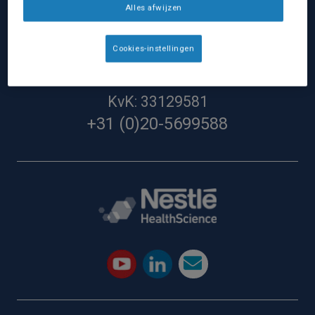
Alles afwijzen
Nestlé Health Science Nederland
Nestlé Nederland BV:
Cookies-instellingen
Hoevestein 36G
4903SG Oosterhout
KvK: 33129581
+31 (0)20-5699588