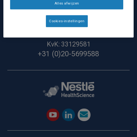
Alles afwijzen
Nestlé Health Science Nederland
Nestlé Nederland BV:
Cookies-instellingen
Hoevestein 36G
4903SG Oosterhout
KvK: 33129581
+31 (0)20-5699588