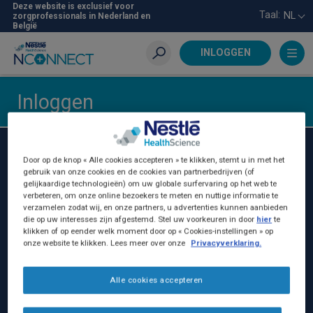
Skip
Deze website is exclusief voor
Taal:
NL
zorgprofessionals in Nederland en
to
België
main
content
INLOGGEN
Zoeken
Inloggen
Nestlé Health Science Belgilux
Door op de knop « Alle cookies accepteren » te klikken, stemt u in met het
gebruik van onze cookies en de cookies van partnerbedrijven (of
Nestlé Belgilux NV:
gelijkaardige technologieën) om uw globale surfervaring op het web te
verbeteren, om onze online bezoekers te meten en nuttige informatie te
Birminghamstraat 221
verzamelen zodat wij, en onze partners, u advertenties kunnen aanbieden
die op uw interesses zijn afgestemd. Stel uw voorkeuren in door
hier
te
1070 Brussel, België
klikken of op eender welk moment door op « Cookies-instellingen » op
BE - 0402.231.383
onze website te klikken. Lees meer over onze
Privacyverklaring.
+32 (0)25295230
Alle cookies accepteren