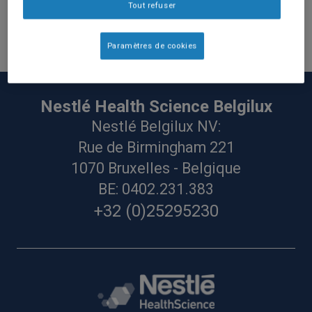
Tout refuser
Paramètres de cookies
Nestlé Health Science Belgilux
Nestlé Belgilux NV:
Rue de Birmingham 221
1070 Bruxelles - Belgique
BE: 0402.231.383
+32 (0)25295230