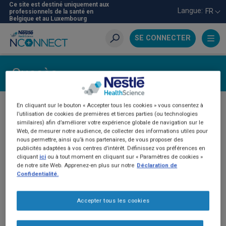
Aller
Ce site est destiné uniquement aux
Langue:
FR
professionnels de la santé en
au
Belgique et au Luxembourg
contenu
principal
SE CONNECTER
Recherche
Succès
Markup
En cliquant sur le bouton « Accepter tous les cookies » vous consentez à
Merci.
l’utilisation de cookies de premières et tierces parties (ou technologies
similaires) afin d’améliorer votre expérience globale de navigation sur le
Web, de mesurer notre audience, de collecter des informations utiles pour
nous permettre, ainsi qu’à nos partenaires, de vous proposer des
publicités adaptées à vos centres d’intérêt. Définissez vos préférences en
cliquant
ici
ou à tout moment en cliquant sur « Paramètres de cookies »
Nous vous contacterons prochainement.
de notre site Web. Apprenez-en plus sur notre
Déclaration de
Confidentialité.
Accepter tous les cookies
HOME