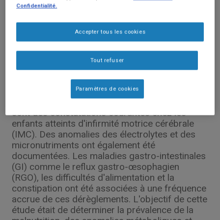
Confidentialité.
Accepter tous les cookies
Publications Scientifiques
Tout refuser
Troubles métaboliques et gastro-
intestinaux dans la PC
Paramètres de cookies
La sous-nutrition et le retard de croissance
sont des constatations courantes chez les
enfants atteints d'infirmité motrice cérébrale
(IMC). Des anomalies des électrolytes et des
micronutriments ont également été
documentées. Les maladies gastro-intestinales
(GI) comme le reflux gastro-œsophagien
(RGO), les difficultés d'alimentation et la
constipation ont été associées à une fréquence
accrue de ces dérèglements. L'objectif de cette
étude était de déterminer la prévalence de la