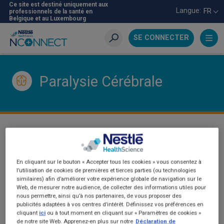
Aller
Ce site est destiné uniquement aux
Langue:
FR
professionnels de la santé en
au
Belgique et au Luxembourg
contenu
principal
SE CONNECTER
Recherche
Paralysie Cérébrale
PARALYSIE CÉRÉBRALE
En cliquant sur le bouton « Accepter tous les cookies » vous consentez à
l’utilisation de cookies de premières et tierces parties (ou technologies
similaires) afin d’améliorer votre expérience globale de navigation sur le
Web, de mesurer notre audience, de collecter des informations utiles pour
nous permettre, ainsi qu’à nos partenaires, de vous proposer des
publicités adaptées à vos centres d’intérêt. Définissez vos préférences en
cliquant
ici
ou à tout moment en cliquant sur « Paramètres de cookies »
de notre site Web. Apprenez-en plus sur notre
Déclaration de