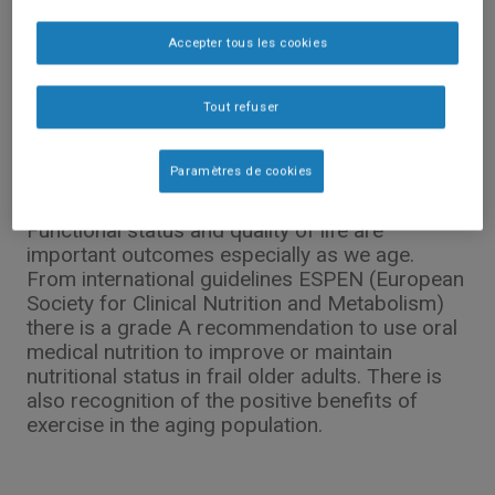
Accepter tous les cookies
Tout refuser
Publications Scientifiques
ACTIVNES: Oral medical nutrition +
Paramètres de cookies
exercise = benefit
Functional status and quality of life are
important outcomes especially as we age.
From international guidelines ESPEN (European
Society for Clinical Nutrition and Metabolism)
there is a grade A recommendation to use oral
medical nutrition to improve or maintain
nutritional status in frail older adults. There is
also recognition of the positive benefits of
exercise in the aging population.