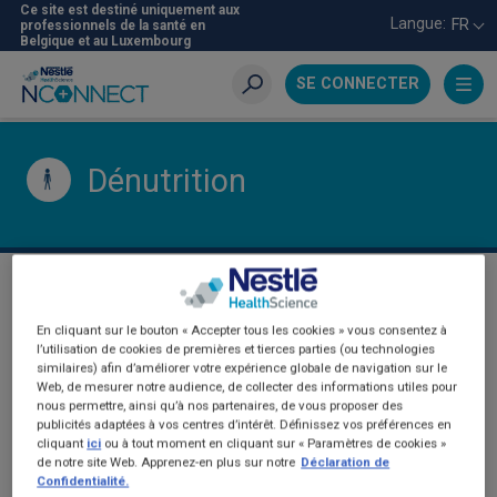
Aller
Ce site est destiné uniquement aux
Langue:
FR
professionnels de la santé en
au
Belgique et au Luxembourg
contenu
principal
SE CONNECTER
Recherche
Dénutrition
DÉNUTRITION
En cliquant sur le bouton « Accepter tous les cookies » vous consentez à
l’utilisation de cookies de premières et tierces parties (ou technologies
similaires) afin d’améliorer votre expérience globale de navigation sur le
Web, de mesurer notre audience, de collecter des informations utiles pour
nous permettre, ainsi qu’à nos partenaires, de vous proposer des
publicités adaptées à vos centres d’intérêt. Définissez vos préférences en
cliquant
ici
ou à tout moment en cliquant sur « Paramètres de cookies »
de notre site Web. Apprenez-en plus sur notre
Déclaration de
Confidentialité.