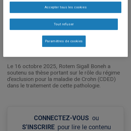
Accepter tous les cookies
Tout refuser
Publications Scientifiques
Paramètres de cookies
Soutenance de thèse : le régime CDED et
la maladie de Crohn
Le 16 octobre 2025, Rotem Sigall Boneh a
soutenu sa thèse portant sur le rôle du régime
d’exclusion pour la maladie de Crohn (CDED)
dans le traitement de cette pathologie.
CONNECTEZ-VOUS
ou
S'INSCRIRE
pour lire le contenu