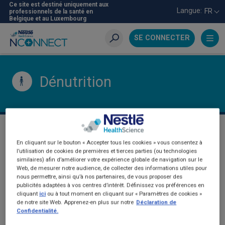
Aller
Ce site est destiné uniquement aux
Langue:
FR
professionnels de la santé en
au
Belgique et au Luxembourg
contenu
principal
SE CONNECTER
Recherche
Dénutrition
DÉNUTRITION
En cliquant sur le bouton « Accepter tous les cookies » vous consentez à
l’utilisation de cookies de premières et tierces parties (ou technologies
similaires) afin d’améliorer votre expérience globale de navigation sur le
Web, de mesurer notre audience, de collecter des informations utiles pour
nous permettre, ainsi qu’à nos partenaires, de vous proposer des
publicités adaptées à vos centres d’intérêt. Définissez vos préférences en
cliquant
ici
ou à tout moment en cliquant sur « Paramètres de cookies »
de notre site Web. Apprenez-en plus sur notre
Déclaration de
Confidentialité.