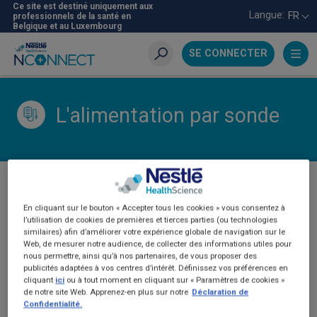
Aller
Ce site est destiné uniquement aux
Langue:
FR
professionnels de la santé en
au
Belgique et au Luxembourg
contenu
principal
SE CONNECTER
Recherche
L'alimentation par sonde
L'ALIMENTATION PAR SONDE
En cliquant sur le bouton « Accepter tous les cookies » vous consentez à
l’utilisation de cookies de premières et tierces parties (ou technologies
similaires) afin d’améliorer votre expérience globale de navigation sur le
Web, de mesurer notre audience, de collecter des informations utiles pour
nous permettre, ainsi qu’à nos partenaires, de vous proposer des
publicités adaptées à vos centres d’intérêt. Définissez vos préférences en
cliquant
ici
ou à tout moment en cliquant sur « Paramètres de cookies »
de notre site Web. Apprenez-en plus sur notre
Déclaration de
Confidentialité.