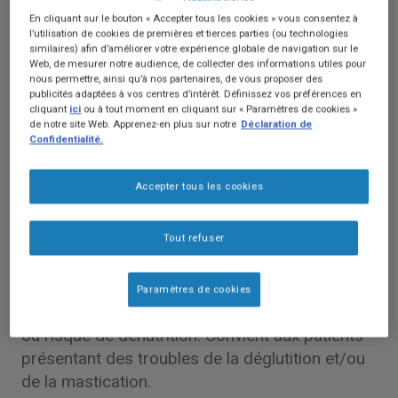
En cliquant sur le bouton « Accepter tous les cookies » vous consentez à
l’utilisation de cookies de premières et tierces parties (ou technologies
similaires) afin d’améliorer votre expérience globale de navigation sur le
Web, de mesurer notre audience, de collecter des informations utiles pour
nous permettre, ainsi qu’à nos partenaires, de vous proposer des
publicités adaptées à vos centres d’intérêt. Définissez vos préférences en
cliquant
ici
ou à tout moment en cliquant sur « Paramètres de cookies »
de notre site Web. Apprenez-en plus sur notre
Déclaration de
Confidentialité.
Accepter tous les cookies
THICKENUP
Instant Cereal est une
®
préparation céréalière en poudre,
Tout refuser
hypercalorique, avec fibres. Sans gluten.
Denrée alimentaire destinée à des fins
médicales spéciales. Pour les besoins
Paramètres de cookies
nutritionnels des patients en cas de dénutrition
ou risque de dénutrition. Convient aux patients
présentant des troubles de la déglutition et/ou
de la mastication.