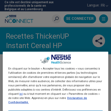
Aller
Ce site est destiné uniquement aux
Langue:
FR
professionnels de la santé en
au
Belgique et au Luxembourg
contenu
principal
SE CONNECTER
Recherche
Recettes ThickenUP
Instant Cereal HP
PRÉCÉDENT
En cliquant sur le bouton « Accepter tous les cookies » vous consentez à
l’utilisation de cookies de premières et tierces parties (ou technologies
similaires) afin d’améliorer votre expérience globale de navigation sur le
Web, de mesurer notre audience, de collecter des informations utiles pour
nous permettre, ainsi qu’à nos partenaires, de vous proposer des
publicités adaptées à vos centres d’intérêt. Définissez vos préférences en
cliquant
ici
ou à tout moment en cliquant sur « Paramètres de cookies »
de notre site Web. Apprenez-en plus sur notre
Déclaration de
Confidentialité.