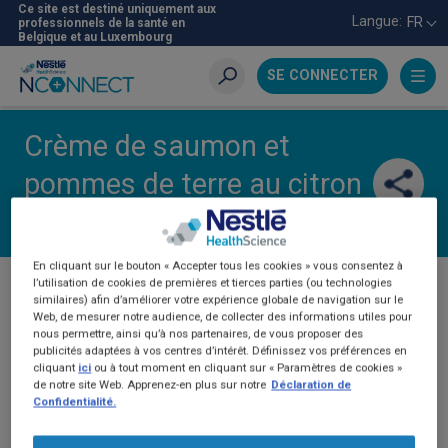
Aller
Ce site est destiné uniquement aux
Langue:
FR
professionnels de la santé en
au
Belgique et au Luxembourg
contenu
principal
SE CONNECTER
Recherche
Crème de saumon et
pommes de terre au citron
mixée
En cliquant sur le bouton « Accepter tous les cookies » vous consentez à
l’utilisation de cookies de premières et tierces parties (ou technologies
PRÉCÉDENT
similaires) afin d’améliorer votre expérience globale de navigation sur le
Web, de mesurer notre audience, de collecter des informations utiles pour
nous permettre, ainsi qu’à nos partenaires, de vous proposer des
publicités adaptées à vos centres d’intérêt. Définissez vos préférences en
cliquant
ici
ou à tout moment en cliquant sur « Paramètres de cookies »
de notre site Web. Apprenez-en plus sur notre
Déclaration de
Confidentialité.