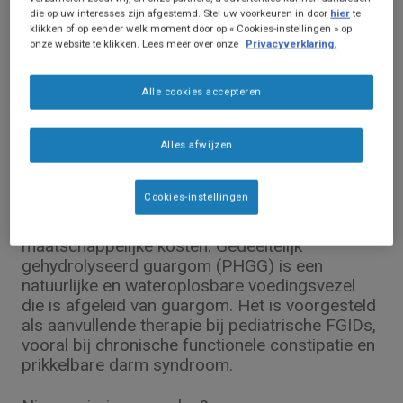
die op uw interesses zijn afgestemd. Stel uw voorkeuren in door
hier
te
klikken of op eender welk moment door op « Cookies-instellingen » op
onze website te klikken. Lees meer over onze
Privacyverklaring.
Alle cookies accepteren
Wetenschappelijke publicaties
Vezels bij functionele gastro-intestinale
Alles afwijzen
disbalans
Functionele gastro-intestinale aandoeningen
Cookies-instellingen
(FGIDs) komen vaak voor bij kinderen en
veroorzaken hoge directe en indirecte
maatschappelijke kosten. Gedeeltelijk
gehydrolyseerd guargom (PHGG) is een
natuurlijke en wateroplosbare voedingsvezel
die is afgeleid van guargom. Het is voorgesteld
als aanvullende therapie bij pediatrische FGIDs,
vooral bij chronische functionele constipatie en
prikkelbare darm syndroom.