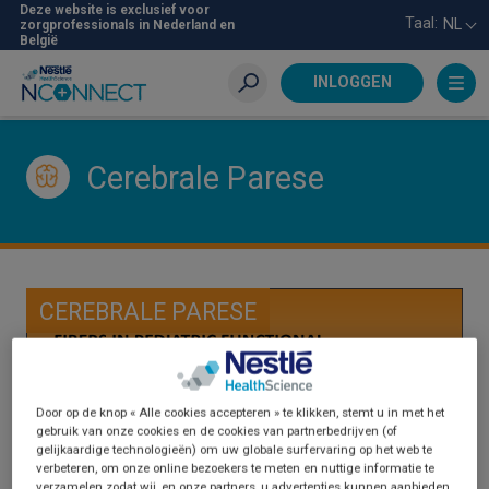
Skip
Deze website is exclusief voor
Taal:
NL
zorgprofessionals in Nederland en
to
België
main
content
INLOGGEN
Zoeken
Cerebrale Parese
CEREBRALE PARESE
Door op de knop « Alle cookies accepteren » te klikken, stemt u in met het
gebruik van onze cookies en de cookies van partnerbedrijven (of
gelijkaardige technologieën) om uw globale surfervaring op het web te
verbeteren, om onze online bezoekers te meten en nuttige informatie te
verzamelen zodat wij, en onze partners, u advertenties kunnen aanbieden