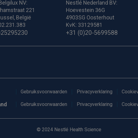
Belgilux NV:
Nestlé Nederland BV:
ghamstraat 221
Hoevestein 36G
ussel, België
4903SG Oosterhout
02.231.383
KvK: 33129581
)25295230
+31 (0)20-5699588
Gebruiksvoorwaarden
Privacyverklaring
Cookiev
and
Gebruiksvoorwaarden
Privacyverklaring
Cookiev
© 2024 Nestlé Health Science