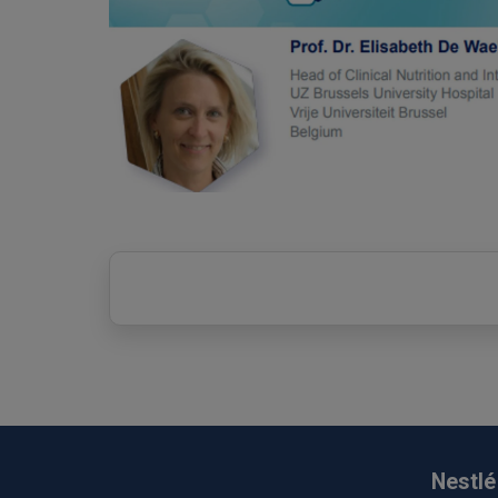
Nestlé