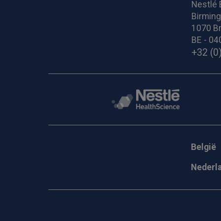
Nestlé 
Birmin
1070 Br
BE - 04
+32 (0
België
Nederl