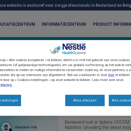
eze website is exclusief voor zorgprofessionals in Nederland en Belg
DUCATIECENTRUM
INFORMATIECENTRUM
PRODUCT INFORMA
nop « Alle cookies accepteren » te klikken, stemt u in met het gebruik van onze cookies
edrijven (of gelijkaardige technologieën) om uw globale surfervaring op het web te ver
bezoekers te meten en nuttige informatie te verzamelen zodat wij, en onze partners, u a
ieden die op uw interesses zijn afgestemd. Stel uw voorkeuren in door
hier
te klikken
door op « Cookies-instellingen » op onze website te klikken. Lees meer over onze
klaring.
Webinars
Gepersonaliseerd 
nstellingen
Alles afwijzen
Alle cookie
ISICEM symposiu
Benieuwd wat er tijdens ISICEM 
Nutrition: Unveiling the latest i