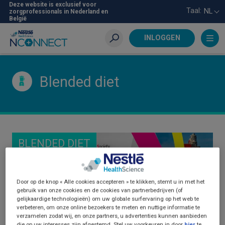
Skip
Deze website is exclusief voor
Taal:
NL
zorgprofessionals in Nederland en
to
België
main
content
INLOGGEN
Zoeken
Blended diet
BLENDED DIET
Door op de knop « Alle cookies accepteren » te klikken, stemt u in met het
gebruik van onze cookies en de cookies van partnerbedrijven (of
gelijkaardige technologieën) om uw globale surfervaring op het web te
verbeteren, om onze online bezoekers te meten en nuttige informatie te
verzamelen zodat wij, en onze partners, u advertenties kunnen aanbieden
die op uw interesses zijn afgestemd. Stel uw voorkeuren in door
hier
te