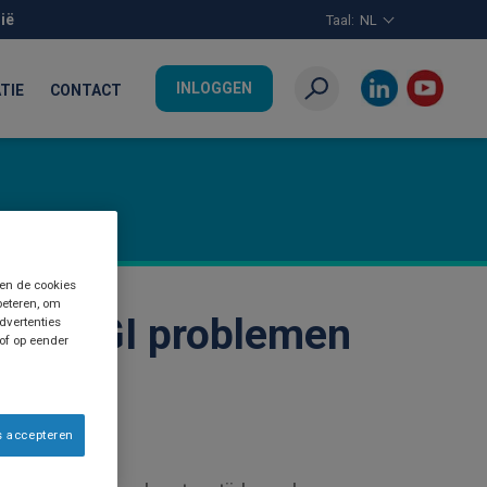
ië
Taal:
NL
INLOGGEN
TIE
CONTACT
Zoeken
 en de cookies
beteren, om
 met GI problemen
dvertenties
 of op eender
s accepteren