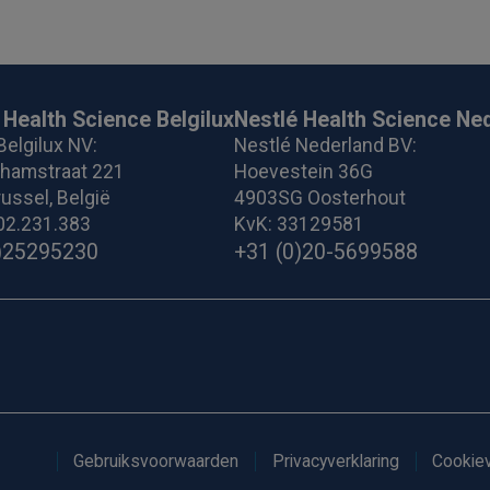
 Health Science Belgilux
Nestlé Health Science Ne
Belgilux NV:
Nestlé Nederland BV:
ghamstraat 221
Hoevestein 36G
ussel, België
4903SG Oosterhout
02.231.383
KvK: 33129581
)25295230
+31 (0)20-5699588
Gebruiksvoorwaarden
Privacyverklaring
Cookiev