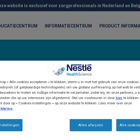
eze website is exclusief voor zorgprofessionals in Nederland en Belg
DUCATIECENTRUM
INFORMATIECENTRUM
PRODUCT INFORMA
nop « Alle cookies accepteren » te klikken, stemt u in met het gebruik van onze cookies
edrijven (of gelijkaardige technologieën) om uw globale surfervaring op het web te ver
devoeding voor kinderen
bezoekers te meten en nuttige informatie te verzamelen zodat wij, en onze partners, u a
ieden die op uw interesses zijn afgestemd. Stel uw voorkeuren in door
hier
te klikken
door op « Cookies-instellingen » op onze website te klikken. Lees meer over onze
klaring.
nstellingen
Alles afwijzen
Alle cookie