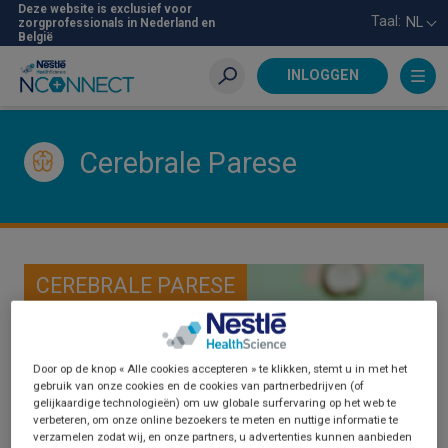
Skip
Deze website is exclusief voor
Taal:
NL
zorgprofessionals in Nederland en
to
België
main
content
INLOGGEN
Zoeken
Cerebrale Parese
CEREBRALE PARESE
Door op de knop « Alle cookies accepteren » te klikken, stemt u in met het
gebruik van onze cookies en de cookies van partnerbedrijven (of
gelijkaardige technologieën) om uw globale surfervaring op het web te
verbeteren, om onze online bezoekers te meten en nuttige informatie te
verzamelen zodat wij, en onze partners, u advertenties kunnen aanbieden