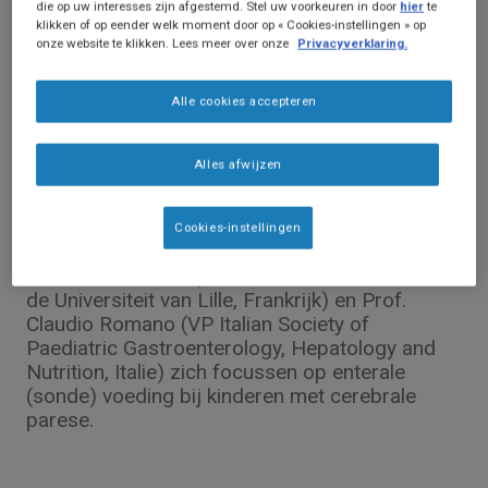
die op uw interesses zijn afgestemd. Stel uw voorkeuren in door
hier
te
klikken of op eender welk moment door op « Cookies-instellingen » op
onze website te klikken. Lees meer over onze
Privacyverklaring.
Alle cookies accepteren
Webinars
Webinar ESPGHAN: Enterale voeden van
Alles afwijzen
kinderen met CP
Symposium over het nutritionele beleid van
Cookies-instellingen
kinderen met cerebrale parese waarin Prof.
Frédéric Gottrand (Professor Paediatrics aan
de Universiteit van Lille, Frankrijk) en Prof.
Claudio Romano (VP Italian Society of
Paediatric Gastroenterology, Hepatology and
Nutrition, Italie) zich focussen op enterale
(sonde) voeding bij kinderen met cerebrale
parese.