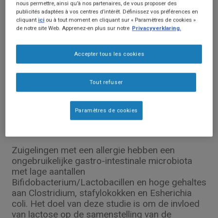
nous permettre, ainsi qu’à nos partenaires, de vous proposer des
publicités adaptées à vos centres d’intérêt. Définissez vos préférences en
cliquant
ici
ou à tout moment en cliquant sur « Paramètres de cookies »
de notre site Web. Apprenez-en plus sur notre
Privacyverklaring.
Accepter tous les cookies
Tout refuser
Paramètres de cookies
Zuigelingen met een allergie hebben een
ongebruikelijke gastro-intestinale microbiota
met lage aantallen
Bifidobacterium/Lactobacillen en hoge gehaltes
aan Clostridium, stafylokokken en Esherichia
coli. Het doel van deze studie is om de invloed
van lactose op de samenstelling van de