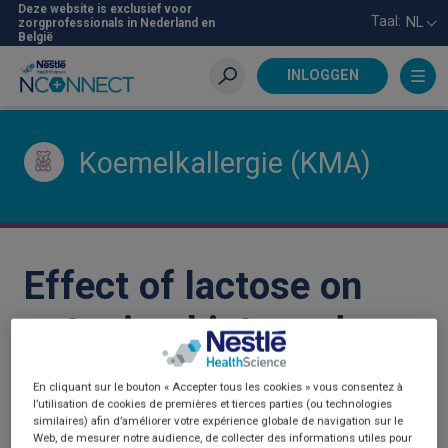
Skip
Deze website is exclusief voor
Taal:
NL
zorgprofessionals in Nederland en
to
België
main
content
INLOGGEN
Zoeken
Koemelkallergie (KMA)
Effect of lactose on
gut microbiota and
metabolome of infants
En cliquant sur le bouton « Accepter tous les cookies » vous consentez à
l’utilisation de cookies de premières et tierces parties (ou technologies
with cow’s milk allergy
similaires) afin d’améliorer votre expérience globale de navigation sur le
Web, de mesurer notre audience, de collecter des informations utiles pour