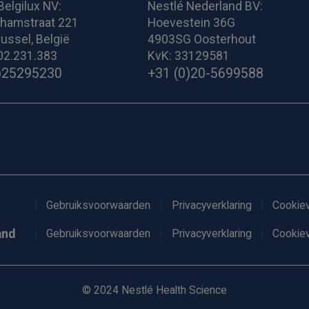
Belgilux NV:
Nestlé Nederland BV:
ghamstraat 221
Hoevestein 36G
ussel, België
4903SG Oosterhout
02.231.383
KvK: 33129581
)25295230
+31 (0)20-5699588
Gebruiksvoorwaarden
Privacyverklaring
Cookiev
and
Gebruiksvoorwaarden
Privacyverklaring
Cookiev
© 2024 Nestlé Health Science