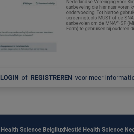
Nederlandse Vereniging voor Klin
aanbeveling die hier naar voren 
ondervoeding. Tot hiertoe gebru
screeningtools MUST of de SNAQ
®
aanbevolen om de MNA
-SF (Mi
Form) te gebruiken bij ouderen d
LOGIN
of
REGISTREREN
voor meer informati
 Health Science Belgilux
Nestlé Health Science Ne