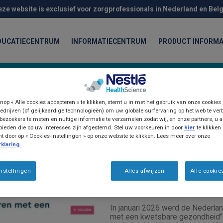
eze website is exclusief voor zorgprofessionals in Nederland en Belg
DUCATIECENTRUM
INFORMATIECENTRUM
PRODUCT INFORMA
nop « Alle cookies accepteren » te klikken, stemt u in met het gebruik van onze cookies
edrijven (of gelijkaardige technologieën) om uw globale surfervaring op het web te ver
bezoekers te meten en nuttige informatie te verzamelen zodat wij, en onze partners, u a
ieden die op uw interesses zijn afgestemd. Stel uw voorkeuren in door
hier
te klikken
door op « Cookies-instellingen » op onze website te klikken. Lees meer over onze
klaring.
Wetenschappelijke publicat
Herziene richtlijn
nstellingen
Alles afwijzen
Alle cookie
ondervoeding me
In januari 2026 werd de Nederland
met een kwetsbare gezondheid” 