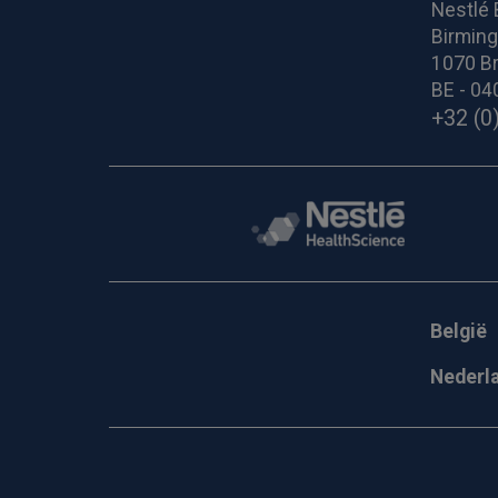
Nestlé 
Birmin
1070 Br
BE - 04
+32 (0
België
Nederl