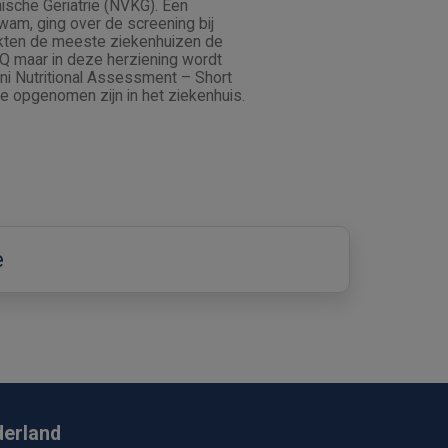
ische Geriatrie (NVKG). Een
kwam, ging over de screening bij
ikten de meeste ziekenhuizen de
 maar in deze herziening wordt
ni Nutritional Assessment – Short
ie opgenomen zijn in het ziekenhuis.
e
derland