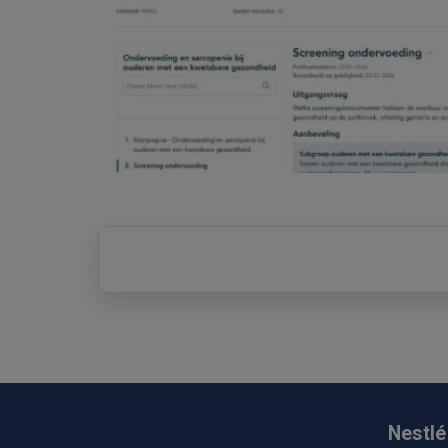
Nestlé