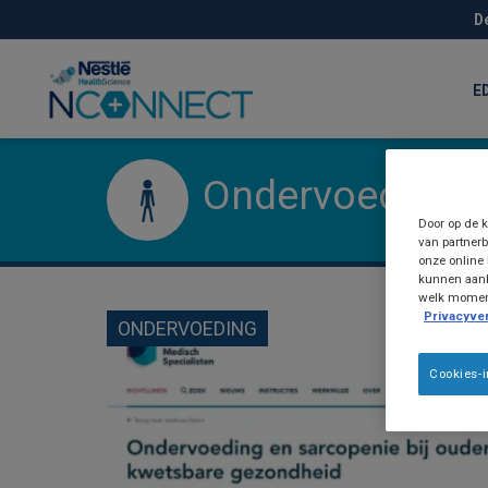
Skip
D
to
main
content
E
Ondervoeding
Door op de k
van partnerb
onze online 
kunnen aanb
welk moment 
Privacyver
ONDERVOEDING
Cookies-i