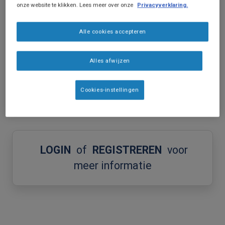
onze website te klikken. Lees meer over onze
Privacyverklaring.
Alle cookies accepteren
Artikel
Alles afwijzen
BOLUS: Hét online magazine voor
klinisch logopedisten.
Cookies-instellingen
LOGIN
of
REGISTREREN
voor
meer informatie