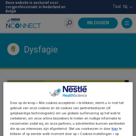
Skip
Deze website is exclusief voor
Taal:
NL
zorgprofessionals in Nederland en
to
België
main
content
INLOGGEN
Zoeken
Dysfagie
DYSFAGIE
Door op de knop « Alle cookies accepteren » te klikken, stemt u in met het
gebruik van onze cookies en de cookies van partnerbedrijven (of
gelijkaardige technologieën) om uw globale surfervaring op het web te
verbeteren, om onze online bezoekers te meten en nuttige informatie te
verzamelen zodat wij, en onze partners, u advertenties kunnen aanbieden
die op uw interesses zijn afgestemd. Stel uw voorkeuren in door
hier
te
klikken of op eender welk moment door op « Cookies-instellingen » op