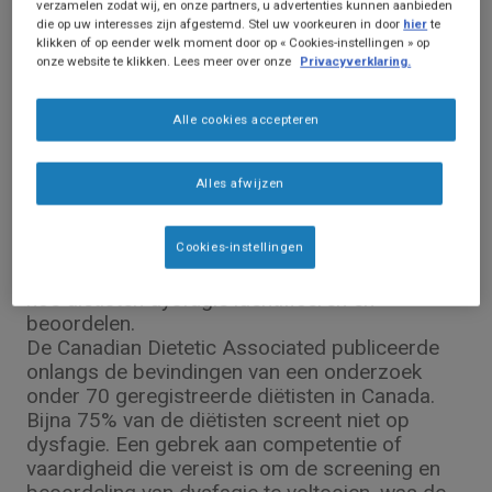
verzamelen zodat wij, en onze partners, u advertenties kunnen aanbieden
die op uw interesses zijn afgestemd. Stel uw voorkeuren in door
hier
te
klikken of op eender welk moment door op « Cookies-instellingen » op
onze website te klikken. Lees meer over onze
Privacyverklaring.
Wetenschappelijke publicaties
Alle cookies accepteren
Is dysfagie op de radar van de diëtist?
Alles afwijzen
Dysfagie wordt beschouwd als een belangrijke
risicofactor voor ondervoeding en kan tot 35%
van de oudere volwassenen in de thuiszorg
Cookies-instellingen
treffen. Desondanks is er weinig bekend over
hoe diëtisten dysfagie identificeren en
beoordelen.
De Canadian Dietetic Associated publiceerde
onlangs de bevindingen van een onderzoek
onder 70 geregistreerde diëtisten in Canada.
Bijna 75% van de diëtisten screent niet op
dysfagie. Een gebrek aan competentie of
vaardigheid die vereist is om de screening en