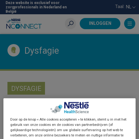
Skip
Deze website is exclusief voor
Taal:
NL
zorgprofessionals in Nederland en
to
België
main
content
INLOGGEN
Zoeken
Dysfagie
DYSFAGIE
Door op de knop « Alle cookies accepteren » te klikken, stemt u in met het
gebruik van onze cookies en de cookies van partnerbedrijven (of
gelijkaardige technologieën) om uw globale surfervaring op het web te
verbeteren, om onze online bezoekers te meten en nuttige informatie te