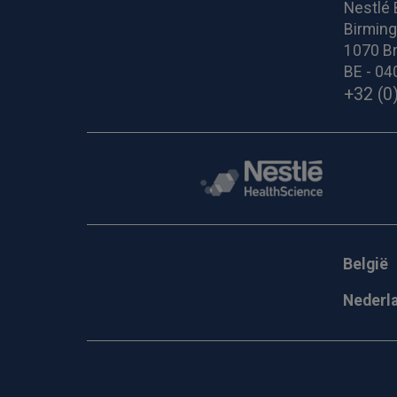
Nestlé 
Birmin
1070 Br
BE - 04
+32 (0
België
Nederl