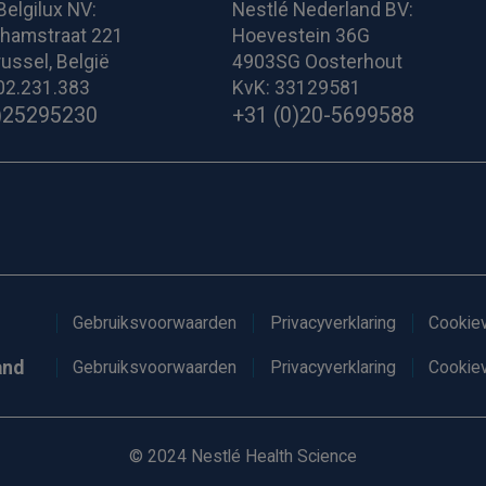
Belgilux NV:
Nestlé Nederland BV:
ghamstraat 221
Hoevestein 36G
ussel, België
4903SG Oosterhout
02.231.383
KvK: 33129581
)25295230
+31 (0)20-5699588
Gebruiksvoorwaarden
Privacyverklaring
Cookiev
and
Gebruiksvoorwaarden
Privacyverklaring
Cookiev
© 2024 Nestlé Health Science