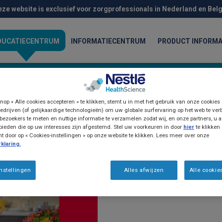
eze website is exclusief voor zorgprofessionals in Nederland en Belg
DUCATIECENTRUM
INFORMATIECENTRUM
PRODUCT INFORMA
nop « Alle cookies accepteren » te klikken, stemt u in met het gebruik van onze cookies
edrijven (of gelijkaardige technologieën) om uw globale surfervaring op het web te ver
bezoekers te meten en nuttige informatie te verzamelen zodat wij, en onze partners, u a
ieden die op uw interesses zijn afgestemd. Stel uw voorkeuren in door
hier
te klikken
door op « Cookies-instellingen » op onze website te klikken. Lees meer over onze
klaring.
Artikel
Gesprek AS Beec
nstellingen
Alles afwijzen
Alle cookie