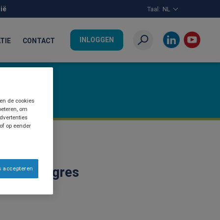
ië
Taal:
NL
INLOGGEN
TIE
CONTACT
Zoeken
 en de cookies
beteren, om
dvertenties
 of op eender
kman congres
s accepteren