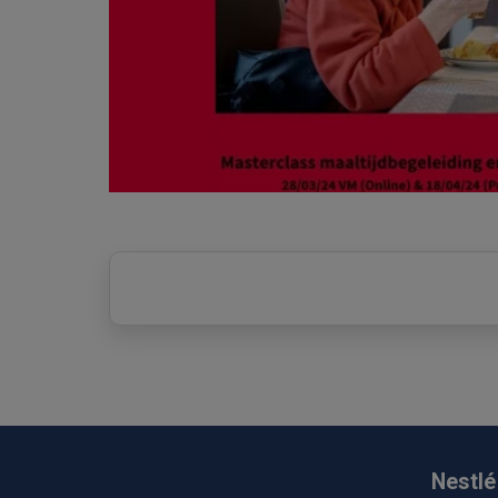
Nestlé