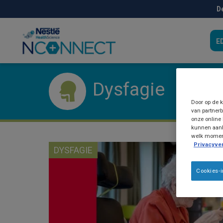
Skip
D
to
main
content
E
Dysfagie
Door op de k
van partnerb
onze online 
kunnen aanb
welk moment 
Privacyver
DYSFAGIE
Cookies-i