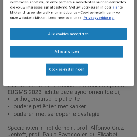
verzamelen zodat wij, en onze partners, u advertenties kunnen aanbieden
die op uw interesses zijn afgestemd. Stel uw voorkeuren in door
hier
te
klikken of op eender welk moment door op « Cookies-instellingen » op
onze website te klikken. Lees meer over onze
Privacyverklaring.
Webinars
Alle cookies accepteren
Geven we de voedingsinname van de
oudere patiënt de aandacht die nodig is?
Alles afwijzen
Ondervoeding, frailty en sarcopenie zijn
Cookies-instellingen
prevalent bij de oudere patiënt.
Het Nestlé Health Science symposium tijdens
EUGMS 2023 lichtte deze syndromen toe bij:
orthogeriatrische patiënten
oudere patiënten met kanker
ouderen met sarcopenie dysfagie
Specialisten in het domein, prof. Alfonso Cruz-
Jentoft, prof. Paula Ravasco en dr. Elisabet