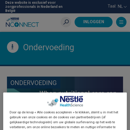
Skip
Deze website is exclusief voor
Taal:
NL
zorgprofessionals in Nederland en
to
België
main
content
INLOGGEN
Zoeken
Ondervoeding
ONDERVOEDING
Door op de knop « Alle cookies accepteren » te klikken, stemt u in met het
gebruik van onze cookies en de cookies van partnerbedrijven (of
gelijkaardige technologieën) om uw globale surfervaring op het web te
verbeteren, om onze online bezoekers te meten en nuttige informatie te