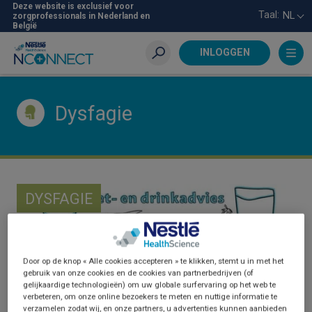
Skip
Deze website is exclusief voor
Taal:
NL
zorgprofessionals in Nederland en
to
België
main
content
INLOGGEN
Zoeken
Dysfagie
DYSFAGIE
Door op de knop « Alle cookies accepteren » te klikken, stemt u in met het
gebruik van onze cookies en de cookies van partnerbedrijven (of
gelijkaardige technologieën) om uw globale surfervaring op het web te
verbeteren, om onze online bezoekers te meten en nuttige informatie te
verzamelen zodat wij, en onze partners, u advertenties kunnen aanbieden