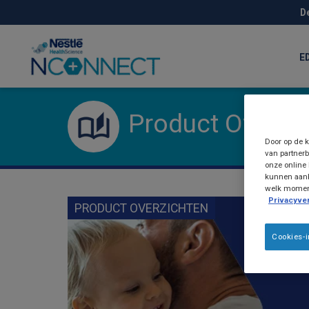
Skip
D
to
main
content
E
Product Overzi
Door op de k
van partnerb
onze online 
kunnen aanb
welk moment 
Privacyver
PRODUCT OVERZICHTEN
Cookies-i