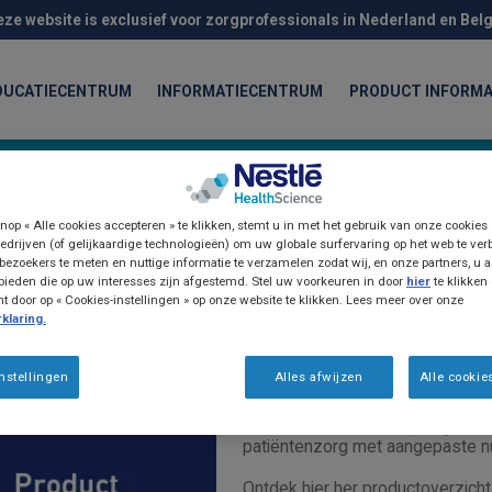
eze website is exclusief voor zorgprofessionals in Nederland en Belg
DUCATIECENTRUM
INFORMATIECENTRUM
PRODUCT INFORMA
chten
nop « Alle cookies accepteren » te klikken, stemt u in met het gebruik van onze cookies
edrijven (of gelijkaardige technologieën) om uw globale surfervaring op het web te ver
bezoekers te meten en nuttige informatie te verzamelen zodat wij, en onze partners, u a
ieden die op uw interesses zijn afgestemd. Stel uw voorkeuren in door
hier
te klikken
door op « Cookies-instellingen » op onze website te klikken. Lees meer over onze
klaring.
Product informatie
Product compend
nstellingen
Alles afwijzen
Alle cookie
Nestlé Health Science, uw partner
patiëntenzorg met aangepaste nu
Ontdek hier her productoverzicht