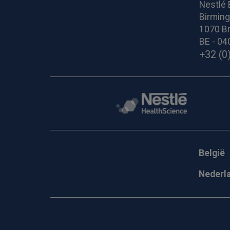
Nestlé 
Birmin
1070 Br
BE - 04
+32 (0
België
Nederl