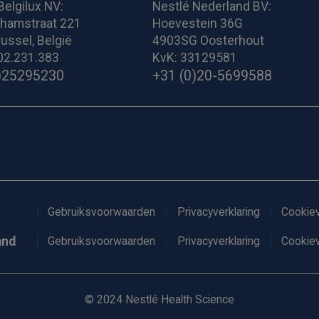
Belgilux NV:
Nestlé Nederland BV:
ghamstraat 221
Hoevestein 36G
ussel, België
4903SG Oosterhout
02.231.383
KvK: 33129581
)25295230
+31 (0)20-5699588
Gebruiksvoorwaarden
Privacyverklaring
Cookiev
and
Gebruiksvoorwaarden
Privacyverklaring
Cookiev
© 2024 Nestlé Health Science