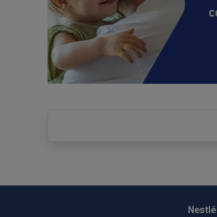
Nestlé