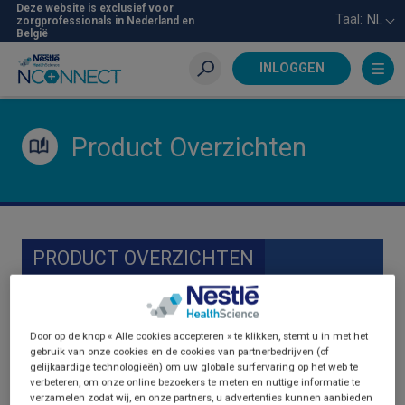
Skip
Deze website is exclusief voor
Taal:
NL
zorgprofessionals in Nederland en
to
België
main
content
INLOGGEN
Zoeken
Product Overzichten
PRODUCT OVERZICHTEN
Door op de knop « Alle cookies accepteren » te klikken, stemt u in met het
gebruik van onze cookies en de cookies van partnerbedrijven (of
gelijkaardige technologieën) om uw globale surfervaring op het web te
verbeteren, om onze online bezoekers te meten en nuttige informatie te
verzamelen zodat wij, en onze partners, u advertenties kunnen aanbieden