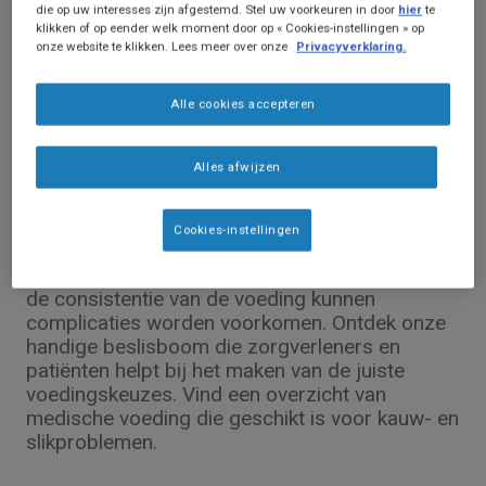
die op uw interesses zijn afgestemd. Stel uw voorkeuren in door
hier
te
klikken of op eender welk moment door op « Cookies-instellingen » op
onze website te klikken. Lees meer over onze
Privacyverklaring.
Alle cookies accepteren
Product informatie
Medische voeding bij kauw-en
Alles afwijzen
slikproblemen
Kauw-en slikproblemen, zoals dysfagie, kunnen
Cookies-instellingen
de inname van voldoende voedingsstoffen
bemoeilijken. Met de juiste aanpassingen van
de consistentie van de voeding kunnen
complicaties worden voorkomen. Ontdek onze
handige beslisboom die zorgverleners en
patiënten helpt bij het maken van de juiste
voedingskeuzes. Vind een overzicht van
medische voeding die geschikt is voor kauw- en
slikproblemen.