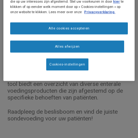
die op uw interesses zijn afgestemd. Stel uw voorkeuren in door
hier
te
klikken of op eender welk moment door op « Cookies-instellingen » op
onze website te klikken. Lees meer over onze
Privacyverklaring.
Alle cookies accepteren
Product informatie
Een keuze maken in sondevoeding
Alles afwijzen
Voor patiënten die niet in staat zijn om via orale
weg voldoende voedingsstoffen in te nemen, is
Cookies-instellingen
sondevoeding essentieel. Ontdek hier onze
beslisboom voor sondevoeding. Deze handige
tool biedt een overzicht van diverse enterale
voedingsproducten die zijn afgestemd op de
specifieke behoeften van patiënten.
Raadpleeg de beslisboom en vind de juiste
sondevoeding voor uw patiënten!