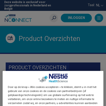
Skip
Deze website is exclusief voor
Taal:
NL
zorgprofessionals in Nederland en
to
België
main
content
INLOGGEN
Zoeken
Product Overzichten
PRODUCT OVERZICHTEN
Door op de knop « Alle cookies accepteren » te klikken, stemt u in met het
gebruik van onze cookies en de cookies van partnerbedrijven (of
gelijkaardige technologieën) om uw globale surfervaring op het web te
verbeteren, om onze online bezoekers te meten en nuttige informatie te
verzamelen zodat wij, en onze partners, u advertenties kunnen aanbieden