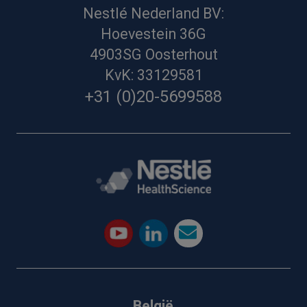
Nestlé Nederland BV:
Hoevestein 36G
4903SG Oosterhout
KvK: 33129581
+31 (0)20-5699588
België