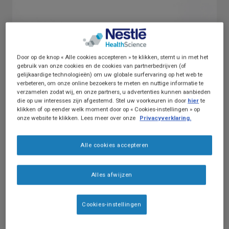
Omschrijving van het product
Door op de knop « Alle cookies accepteren » te klikken, stemt u in met het
gebruik van onze cookies en de cookies van partnerbedrijven (of
Compat® Gastrotube. De
gelijkaardige technologieën) om uw globale surfervaring op het web te
gastrostomievervangingssonde is een silicone
verbeteren, om onze online bezoekers te meten en nuttige informatie te
verzamelen zodat wij, en onze partners, u advertenties kunnen aanbieden
voedingssonde die bestaat uit een dubbel
die op uw interesses zijn afgestemd. Stel uw voorkeuren in door
hier
te
lumen katheter met proximale enteraal-
klikken of op eender welk moment door op « Cookies-instellingen » op
onze website te klikken. Lees meer over onze
Privacyverklaring.
specifieke ENFit®-aansluit-/toegangspoorten,
externe fixatie, opblaasbare ballon en een open
Alle cookies accepteren
distaal uiteinde voor voedingsdoorstroming.
De katheter bevat maatstreepjes (cm) en een
Alles afwijzen
radiopaque markering op het distale uiteinde.
De sonde is gemaakt zonder gebruikmaking
Cookies-instellingen
van latex van natuurlijk rubber, BPA of ftalaat-
weekmakers. De afmeting van de sonde wordt