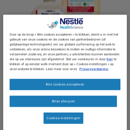
Door op de knop « Alle cookies accepteren » te klikken, stemt u in met het
gebruik van onze cookies en de cookies van partnerbedrijven (of
gelijkaardige technologieën) om uw globale surfervaring op het web te
verbeteren, om onze online bezoekers te meten en nuttige informatie te
verzamelen zodat wij, en onze partners, u advertenties kunnen aanbieden
die op uw interesses zijn afgestemd. Stel uw voorkeuren in door
hier
te
Isosource® Energy Fibre
is een energierijke
klikken of op eender welk moment door op « Cookies-instellingen » op
onze website te klikken. Lees meer over onze
Privacyverklaring.
medische sondevoeding bij (risico op)
ondervoeding.
Alle cookies accepteren
Geschikt om zowel als volledige of
aanvullende voeding te gebruiken
Alles afwijzen
Verhoogde energiebehoefte
(1,6kcal/ml)
Cookies-instellingen
Bevat eiwitten (6,1g/100ml)