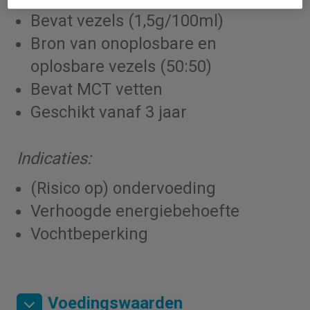
Bevat vezels (1,5g/100ml)
Bron van onoplosbare en
oplosbare vezels (50:50)
Bevat MCT vetten
Geschikt vanaf 3 jaar
Indicaties:
(Risico op) ondervoeding
Verhoogde energiebehoefte
Vochtbeperking
Voedingswaarden