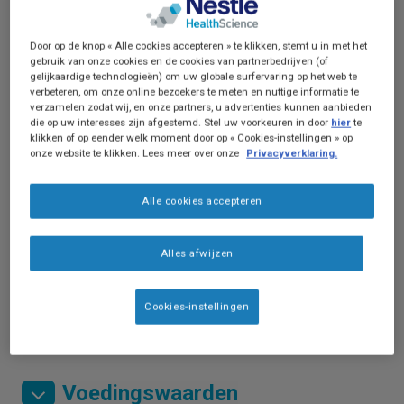
Door op de knop « Alle cookies accepteren » te klikken, stemt u in met het
gebruik van onze cookies en de cookies van partnerbedrijven (of
gelijkaardige technologieën) om uw globale surfervaring op het web te
verbeteren, om onze online bezoekers te meten en nuttige informatie te
verzamelen zodat wij, en onze partners, u advertenties kunnen aanbieden
die op uw interesses zijn afgestemd. Stel uw voorkeuren in door
hier
te
klikken of op eender welk moment door op « Cookies-instellingen » op
onze website te klikken. Lees meer over onze
Privacyverklaring.
Isosource Junior is een volledige voeding, 1,0
Alle cookies accepteren
kcal/ml, eiwit (10g/500ml). Geschikt vanaf de
leeftijd van 1 jaar.
Alles afwijzen
Enterale dieetvoeding bij (risico op)
Cookies-instellingen
ondervoeding. Voeding voor medisch gebruik.
Voedingswaarden