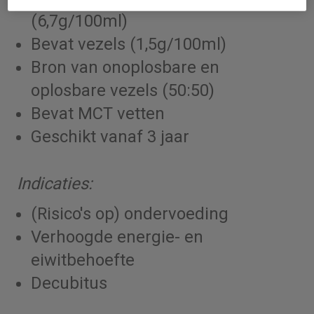
(6,7g/100ml)
Bevat vezels (1,5g/100ml)
Bron van onoplosbare en
oplosbare vezels (50:50)
Bevat MCT vetten
Geschikt vanaf 3 jaar
Indicaties:
(Risico's op) ondervoeding
Verhoogde energie- en
eiwitbehoefte
Decubitus