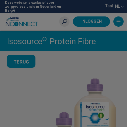
Skip
Deze website is exclusief voor
Taal:
NL
zorgprofessionals in Nederland en
to
België
main
content
INLOGGEN
Zoeken
®
Isosource
Protein Fibre
TERUG