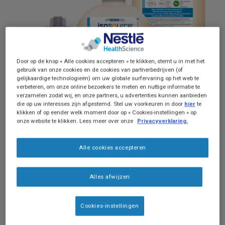
Door op de knop « Alle cookies accepteren » te klikken, stemt u in met het
gebruik van onze cookies en de cookies van partnerbedrijven (of
gelijkaardige technologieën) om uw globale surfervaring op het web te
verbeteren, om onze online bezoekers te meten en nuttige informatie te
verzamelen zodat wij, en onze partners, u advertenties kunnen aanbieden
die op uw interesses zijn afgestemd. Stel uw voorkeuren in door
hier
te
Isosource® Protein Fibre
is een energie- en
klikken of op eender welk moment door op « Cookies-instellingen » op
onze website te klikken. Lees meer over onze
Privacyverklaring.
eiwitrijke medische sondevoeding bij (risico op)
ondervoeding.
Alle cookies accepteren
Geschikt om zowel als volledige of
aanvullende voeding te gebruiken
Alles afwijzen
Verhoogde energiebehoefte
(1,3kcal/ml)
Cookies-instellingen
Verhoogde eiwitbehoefte