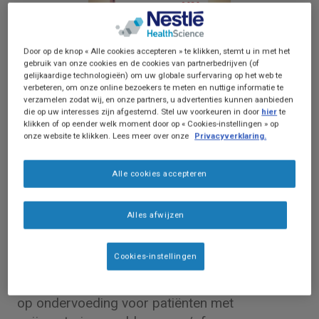
Door op de knop « Alle cookies accepteren » te klikken, stemt u in met het
gebruik van onze cookies en de cookies van partnerbedrijven (of
gelijkaardige technologieën) om uw globale surfervaring op het web te
verbeteren, om onze online bezoekers te meten en nuttige informatie te
verzamelen zodat wij, en onze partners, u advertenties kunnen aanbieden
die op uw interesses zijn afgestemd. Stel uw voorkeuren in door
hier
te
klikken of op eender welk moment door op « Cookies-instellingen » op
onze website te klikken. Lees meer over onze
Privacyverklaring.
Omschrijving van het product
Alle cookies accepteren
Peptamen® HN is een enterale volledige
voeding, energierijk, eiwitrijk (33g/500ml), op
Alles afwijzen
basis van gehydrolyseerd wei-eiwit, met 70%
vet van MCT.
Cookies-instellingen
Enterale dieetvoeding bij ondervoeding of risico
op ondervoeding voor patiënten met