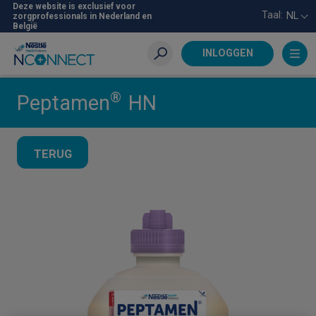
Skip
Deze website is exclusief voor
Taal:
NL
zorgprofessionals in Nederland en
to
België
main
content
INLOGGEN
Zoeken
®
Peptamen
HN
TERUG