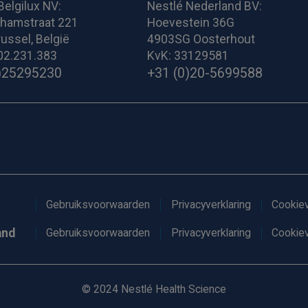
Belgilux NV:
Nestlé Nederland BV:
ghamstraat 221
Hoevestein 36G
ussel, België
4903SG Oosterhout
02.231.383
KvK: 33129581
)25295230
+31 (0)20-5699588
Gebruiksvoorwaarden
Privacyverklaring
Cookiev
and
Gebruiksvoorwaarden
Privacyverklaring
Cookiev
© 2024 Nestlé Health Science