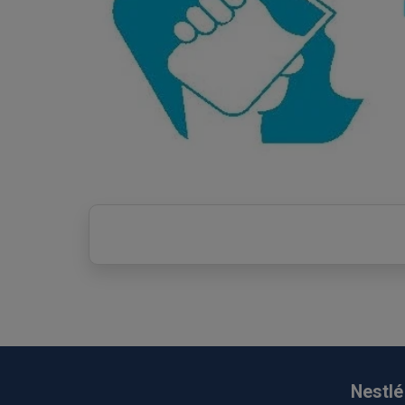
Nestlé