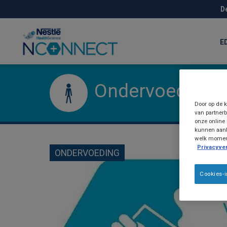
Skip
D
to
main
content
E
Ondervoeding
Door op de k
van partnerb
onze online 
kunnen aanb
welk moment 
Privacyver
ONDERVOEDING
Cookies-i