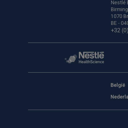
Nestlé 
Birmin
1070 Br
BE - 04
+32 (0
België
Nederl