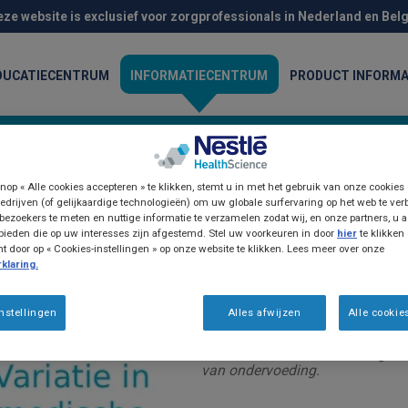
eze website is exclusief voor zorgprofessionals in Nederland en Belg
DUCATIECENTRUM
INFORMATIECENTRUM
PRODUCT INFORMA
nop « Alle cookies accepteren » te klikken, stemt u in met het gebruik van onze cookies
edrijven (of gelijkaardige technologieën) om uw globale surfervaring op het web te ver
bezoekers te meten en nuttige informatie te verzamelen zodat wij, en onze partners, u a
ieden die op uw interesses zijn afgestemd. Stel uw voorkeuren in door
hier
te klikken
door op « Cookies-instellingen » op onze website te klikken. Lees meer over onze
klaring.
Patiënt Materiaal
Gebruik van medi
nstellingen
Alles afwijzen
Alle cookie
Variatie in medische voeding: De
van ondervoeding.