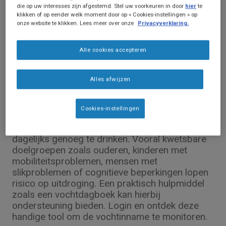
die op uw interesses zijn afgestemd. Stel uw voorkeuren in door
hier
te
klikken of op eender welk moment door op « Cookies-instellingen » op
onze website te klikken. Lees meer over onze
Privacyverklaring.
Alle cookies accepteren
Screening tools
Vochtinname monitoren met
Alles afwijzen
vochtdagboek
Voldoende vochtinname is essentieel voor een
Cookies-instellingen
goede lichamelijke en cognitieve werking. Toch
is het voor veel mensen een uitdaging om
dagelijks genoeg te drinken. Vooral kwetsbare
doelgroepen zoals ouderen, kinderen met
mobiliteitsproblemen, mensen met
slikproblemen of cognitieve beperkingen lopen
risico op uitdroging. Een praktisch hulpmiddel
zoals een vochtdagboek kan hierbij
ondersteuning bieden. Login en ontdek deze
handige tool om de vochtinname te monitoren.