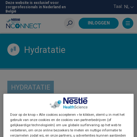
Skip
Deze website is exclusief voor
Taal:
NL
zorgprofessionals in Nederland en
to
België
main
content
INLOGGEN
Zoeken
Hydratatie
HYDRATATIE
Door op de knop « Alle cookies accepteren » te klikken, stemt u in met het
gebruik van onze cookies en de cookies van partnerbedrijven (of
gelijkaardige technologieën) om uw globale surfervaring op het web te
verbeteren, om onze online bezoekers te meten en nuttige informatie te
verzamelen zodat wij, en onze partners, u advertenties kunnen aanbieden