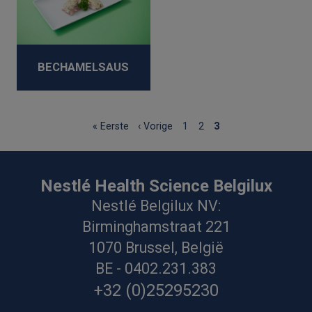
BECHAMELSAUS
Pagination
First
Previous
Pagina
Pagina
Current
« Eerste
‹ Vorige
1
2
3
page
page
page
Nestlé Health Science Belgilux
Nestlé Belgilux NV:
Birminghamstraat 221
1070 Brussel, België
BE - 0402.231.383
+32 (0)25295230