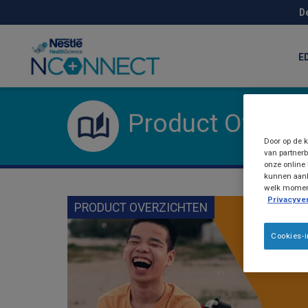
Skip
D
to
main
content
E
Product Overzi
Door op de k
van partnerb
onze online 
kunnen aanb
welk moment 
Privacyver
PRODUCT OVERZICHTEN
Cookies-i