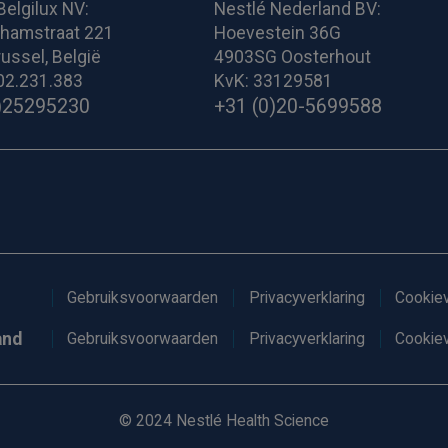
Belgilux NV:
Nestlé Nederland BV:
ghamstraat 221
Hoevestein 36G
ussel, België
4903SG Oosterhout
02.231.383
KvK: 33129581
)25295230
+31 (0)20-5699588
Gebruiksvoorwaarden
Privacyverklaring
Cookiev
and
Gebruiksvoorwaarden
Privacyverklaring
Cookiev
© 2024 Nestlé Health Science