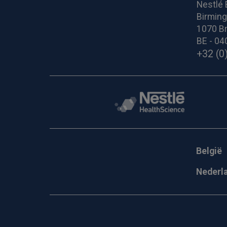
Nestlé 
Birmin
1070 Br
BE - 04
+32 (0
België
Nederl