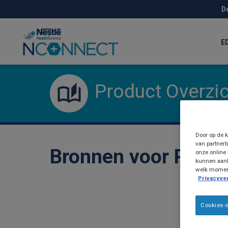
Skip
D
to
main
content
E
Product Overzi
Door op de k
van partnerb
Bronnen voor Produ
onze online 
kunnen aanb
welk moment 
Privacyver
Cookies-i