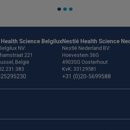
 Health Science Belgilux
Nestlé Health Science Ne
Belgilux NV:
Nestlé Nederland BV:
ghamstraat 221
Hoevestein 36G
ussel, België
4903SG Oosterhout
02.231.383
KvK: 33129581
)25295230
+31 (0)20-5699588