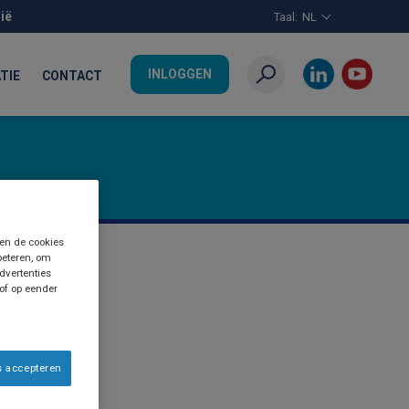
ië
Taal:
NL
INLOGGEN
TIE
CONTACT
Zoeken
 en de cookies
beteren, om
dvertenties
 of op eender
s accepteren