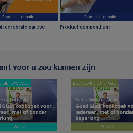
Product informatie
Product informatie
ij cerebrale parese
Product compendium
ant voor u zou kunnen zijn
 DIET, DYSFAGIE
BLENDED DIET, DYSFAGIE
 Materiaal |
Artikel
Patiënt Materiaal |
Artikel
 Glad: kookboek voor
Goed Glad: kookboek v
reen, met of zonder
iedereen, met of zonde
rking
beperking
Artikel
Artikel