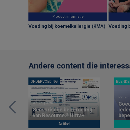
Product informatie
Voeding bij koemelkallergie (KMA)
Voeding b
Andere content die interess
ONDERVOEDING
BLENDED
Patiënt
Goed
Artikel |
Artikel
Sensorische beoordeling
iede
van Resource® Ultra+
bepe
Artikel