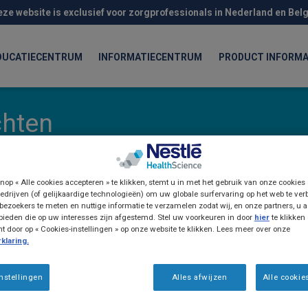
eze website is exclusief voor zorgprofessionals in Nederland en Belg
DUCATIECENTRUM
INFORMATIECENTRUM
PRODUCT INFORMA
chten
nop « Alle cookies accepteren » te klikken, stemt u in met het gebruik van onze cookies
edrijven (of gelijkaardige technologieën) om uw globale surfervaring op het web te ver
ct Overzichten
bezoekers te meten en nuttige informatie te verzamelen zodat wij, en onze partners, u a
ieden die op uw interesses zijn afgestemd. Stel uw voorkeuren in door
hier
te klikken
door op « Cookies-instellingen » op onze website te klikken. Lees meer over onze
klaring.
nstellingen
Alles afwijzen
Alle cookie
ALL
PRODUCT INFORMATIE