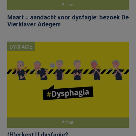
Artikel
Maart = aandacht voor dysfagie: bezoek De
Vierklaver Adegem
DYSFAGIE
Artikel
(H)erkent U dysfagie?