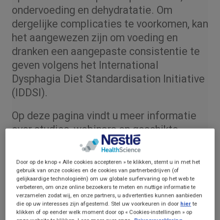
ondervoeding en dehydratatie. Om
dergelijke complicaties te voorkomen, kan
het aangewezen zijn om voeding en
dranken een aangepaste consistentie te
geven volgens het International
Dysphagia Diet Standardisation Initiative
(IDDSI).
Op deze pagina vindt u meer informatie
over studies, webinars en geschikte
medische voeding.
Door op de knop « Alle cookies accepteren » te klikken, stemt u in met het
Wilt u uw patiënten extra ondersteunen
gebruik van onze cookies en de cookies van partnerbedrijven (of
bij dysfagie? Verwijs hen naar
gelijkaardige technologieën) om uw globale surfervaring op het web te
verbeteren, om onze online bezoekers te meten en nuttige informatie te
verzamelen zodat wij, en onze partners, u advertenties kunnen aanbieden
👉
www.DysphagiaCare.info
die op uw interesses zijn afgestemd. Stel uw voorkeuren in door
hier
te
klikken of op eender welk moment door op « Cookies-instellingen » op