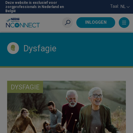
Skip
Deze website is exclusief voor
Taal:
NL
zorgprofessionals in Nederland en
to
België
main
content
INLOGGEN
Zoeken
Dysfagie
DYSFAGIE