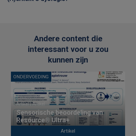
Andere content die
interessant voor u zou
kunnen zijn
ONDERVOEDING
B
Artikel |
Artikel
Sensorische beoordeling van
Resource® Ultra+
Artikel