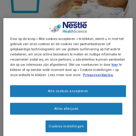
Dysfagie
Artikel
Door op de knop « Alle cookies accepteren » te klikken, stemt u in met het
Dehydratatie en vochtinname
gebruik van onze cookies en de cookies van partnerbedrijven (of
gelijkaardige technologieën) om uw globale surfervaring op het web te
verbeteren, om onze online bezoekers te meten en nuttige informatie te
Beoordelen van de hydratatiestatus is
verzamelen zodat wij, en onze partners, u advertenties kunnen aanbieden
complex en moeilijk en wordt daardoor
die op uw interesses zijn afgestemd. Stel uw voorkeuren in door
hier
te
klikken of op eender welk moment door op « Cookies-instellingen » op
vaak niet uirgevoerd. Toch heeft
onze website te klikken. Lees meer over onze
Privacyverklaring.
dehydratie grote gevolgen op klinische
uitkomsten en welbevinding. Lees meer
Alle cookies accepteren
over de screening en het monitoren van
de vochtbalans.
Alles afwijzen
Cookies-instellingen