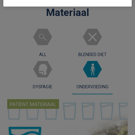
Bronnen voor Patiënt
Materiaal
ALL
BLENDED DIET
DYSFAGIE
ONDERVOEDING
PATIËNT MATERIAAL