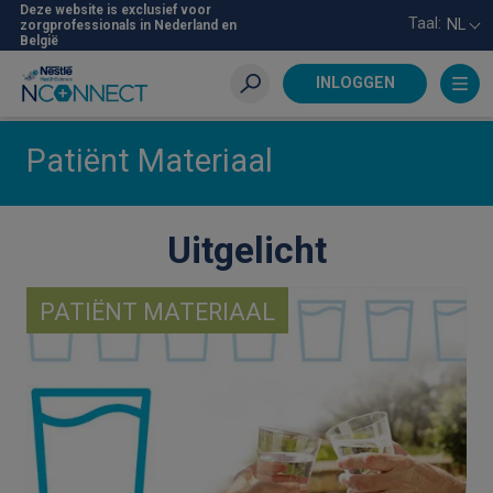
Skip
Deze website is exclusief voor
Taal:
NL
zorgprofessionals in Nederland en
to
België
main
content
INLOGGEN
Zoeken
Patiënt Materiaal
Uitgelicht
PATIËNT MATERIAAL