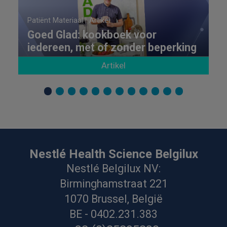
Patiënt Materiaal |
Artikel
Goed Glad: kookboek voor
iedereen, met of zonder beperking
Artikel
Nestlé Health Science Belgilux
Nestlé Belgilux NV:
Birminghamstraat 221
1070 Brussel, België
BE - 0402.231.383