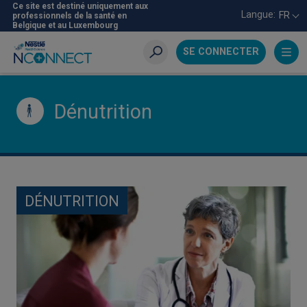
Aller
Ce site est destiné uniquement aux
Langue:
FR
professionnels de la santé en
au
Belgique et au Luxembourg
contenu
principal
SE CONNECTER
Recherche
Dénutrition
DÉNUTRITION